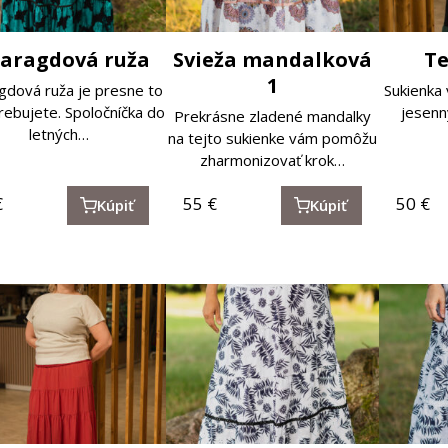
aragdová ruža
Svieža mandalková
T
1
dová ruža je presne to
Sukienka 
rebujete. Spoločníčka do
jesenn
Prekrásne zladené mandalky
letných…
na tejto sukienke vám pomôžu
zharmonizovať krok…
€
55
€
50
€
Kúpiť
Kúpiť