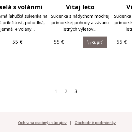
selá s volánmi
Vitaj leto
V
rná ľahučká sukienka na
Sukienka s nádychom modrej
Sukienka
 príležitosť, pohodlná,
prímorskej pohody a závanu
prímors
jemná. 4 volány…
letných výletov.…
let
55
€
55
€
55
€
Kúpiť
1
2
3
Ochrana osobných údajov
Obchodné podmienky