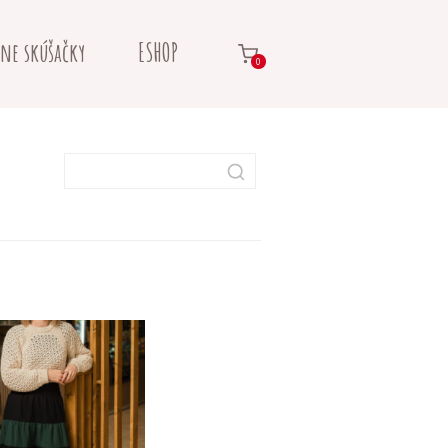
ne skúšačky
ESHOP
0