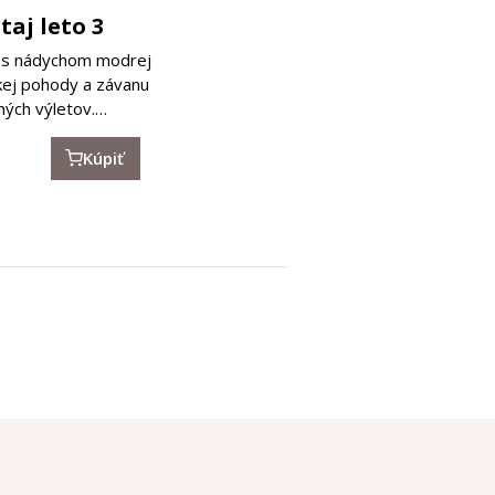
itaj leto 3
 s nádychom modrej
kej pohody a závanu
ných výletov.…
Kúpiť