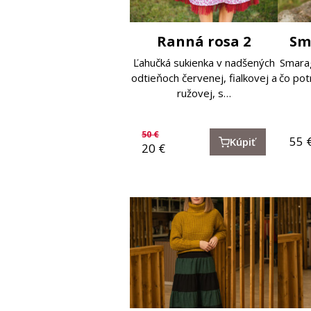
Ranná rosa 2
Sm
Ľahučká sukienka v nadšených
Smarag
odtieňoch červenej, fialkovej a
čo pot
ružovej, s…
50
€
55
Kúpiť
20
€