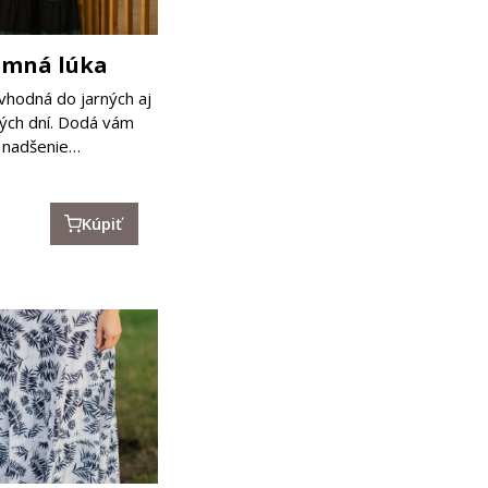
emná lúka
vhodná do jarných aj
ých dní. Dodá vám
nadšenie…
Kúpiť