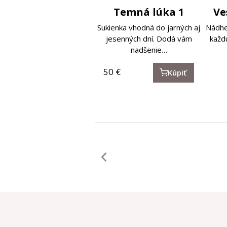
Temná lúka 1
Ve
Sukienka vhodná do jarných aj
Nádhe
jesenných dní. Dodá vám
každú
nadšenie…
50
€
Kúpiť