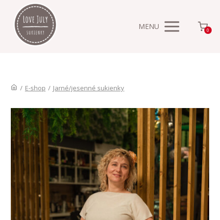
MENU
0
/
E-shop
/
Jarné/jesenné sukienky