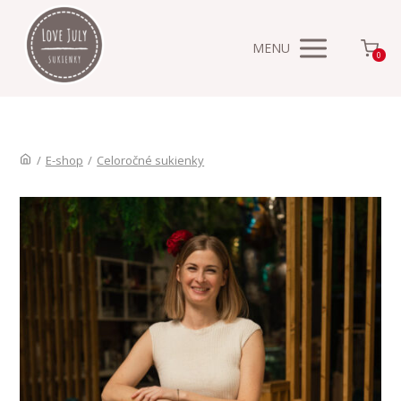
MENU
0
/
E-shop
/
Celoročné sukienky