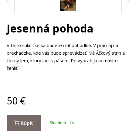
Jesenná pohoda
V tejto sukničke sa budete cítiť pohodlne. V práci aj na
prechádzke, kde vás bude sprevádzať. Má Áčkový strih a
čierny lem, ktorý ladí s pásom. Po vypratí ju nemusíte
žehliť.
50
€
Kúpiť
Skladom 1 ks