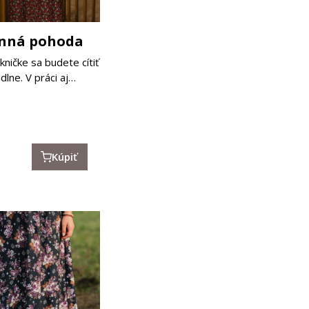
enná pohoda
kničke sa budete cítiť
dlne. V práci aj…
Kúpiť