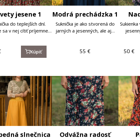
vety jesene 1
Modrá prechádzka 1
Nad
ička do teplejších dní.
Suknička je ako stvorená do
Sukienka 
 sa v nej cítiť príjemne…
jarných a jesenných, ale aj…
jesenn
€
55
€
50
€
Kúpiť
bedná slnečnica
Odvážna radosť
P