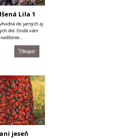
šená Lila 1
vhodná do jarných aj
ých dní. Dodá vám
nadšenie…
Kúpiť
ani jeseň