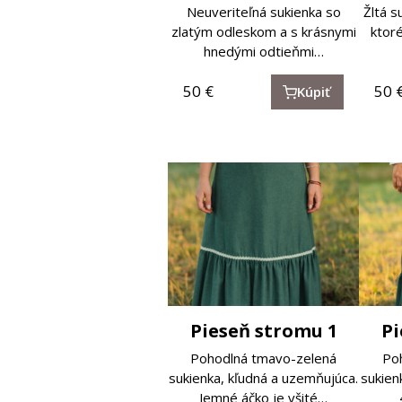
Neuveriteľná sukienka so
Žltá s
zlatým odleskom a s krásnymi
ktoré
hnedými odtieňmi…
50
€
50
Kúpiť
Pieseň stromu 1
Pi
Pohodlná tmavo-zelená
Po
sukienka, kľudná a uzemňujúca.
sukien
Jemné áčko je všité…