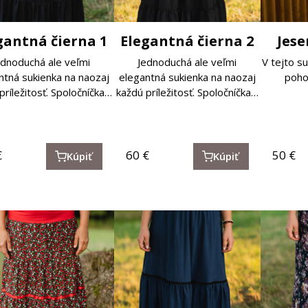
gantná čierna 1
Elegantná čierna 2
Jes
ednoduchá ale veľmi
Jednoduchá ale veľmi
V tejto su
ntná sukienka na naozaj
elegantná sukienka na naozaj
poho
príležitosť. Spoločníčka…
každú príležitosť. Spoločníčka…
€
60
€
50
€
Kúpiť
Kúpiť