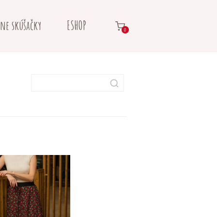
ne skúšačky
ESHOP
0