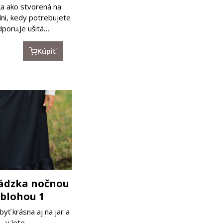
ka ako stvorená na
ni, kedy potrebujete
poru.Je ušitá…
Kúpiť
ádzka nočnou
blohou 1
byť krásna aj na jar a
v lete,…