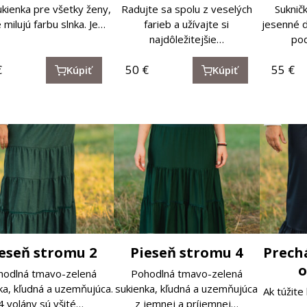
ukienka pre všetky ženy,
Radujte sa spolu z veselých
Suknič
 milujú farbu slnka. Je…
farieb a užívajte si
jesenné d
najdôležitejšie…
pod
€
50
€
55
€
Kúpiť
Kúpiť
eseň stromu 2
Pieseň stromu 4
Prech
o
hodlná tmavo-zelená
Pohodlná tmavo-zelená
ka, kľudná a uzemňujúca.
sukienka, kľudná a uzemňujúca
Ak túžite 
4 volány sú všité…
z jemnej a príjemnej…