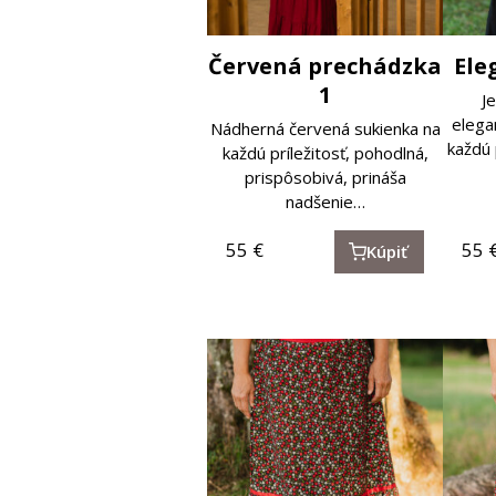
Červená prechádzka
Ele
1
J
elega
Nádherná červená sukienka na
každú 
každú príležitosť, pohodlná,
prispôsobivá, prináša
nadšenie…
55
€
55
Kúpiť