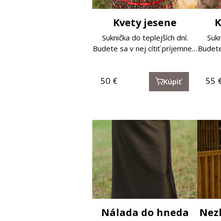
Kvety jesene
K
Suknička do teplejších dní.
Sukn
Budete sa v nej cítiť príjemne…
Budete
50
€
55
Kúpiť
Nálada do hneda
Nez