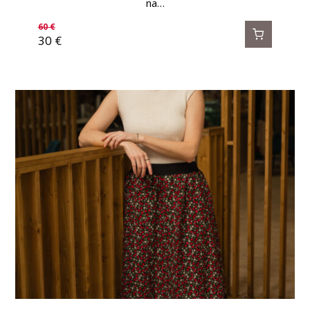
na…
60
€
30
€