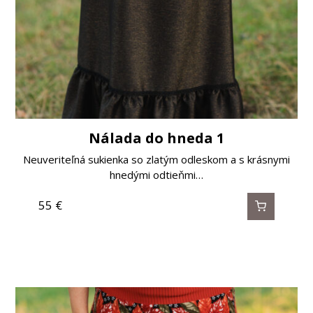
Nálada do hneda 1
Neuveriteľná sukienka so zlatým odleskom a s krásnymi
hnedými odtieňmi…
55
€