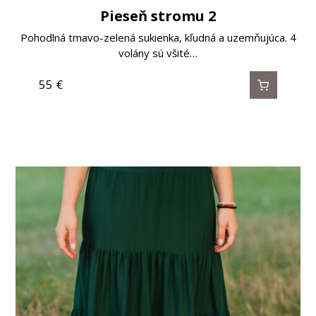
Pieseň stromu 2
Pohodlná tmavo-zelená sukienka, kľudná a uzemňujúca. 4
volány sú všité…
55
€