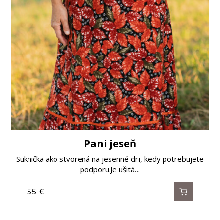
Pani jeseň
Suknička ako stvorená na jesenné dni, kedy potrebujete
podporu.Je ušitá…
55
€