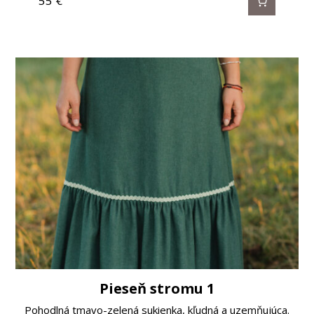
55
€
Pieseň stromu 1
Pohodlná tmavo-zelená sukienka, kľudná a uzemňujúca.