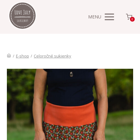
MENU
0
/
E-shop
/
Celoročné sukienky