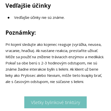
Vedľajšie účinky
Vedľajšie účinky nie sú známe.
Poznámky:
Pri kojení sledujte ako kojenec reaguje (vyrážka, neusea,
vracanie, hnačka). Ak nastane reakcia, prestaňte užívať.
Môže sa použiť na zníženie tráviacich enzýmov a medikácii.
Pokiaľ sa obe berú s 2-3 hodinovým odstupom, nie sú
známe žiadne interakcie bylín s liekmi. Ak klient už berie
lieky ako Prylosec alebo Nexium, môže tieto kvapky brať,
ale s časovým odstupom, nie súčasne s liekmi.
Všetky bylinkové tinktúry