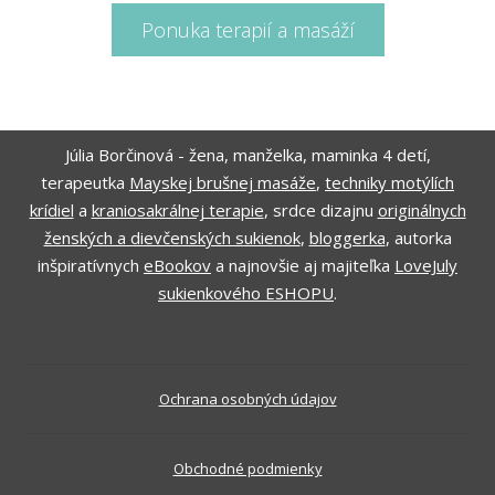
Ponuka terapií a masáží
Júlia Borčinová - žena, manželka, maminka 4 detí,
terapeutka
Mayskej brušnej masáže
,
techniky motýlích
krídiel
a
kraniosakrálnej terapie
, srdce dizajnu
originálnych
ženských a dievčenských sukienok
,
bloggerka
, autorka
inšpiratívnych
eBookov
a najnovšie aj majiteľka
LoveJuly
sukienkového ESHOPU
.
Ochrana osobných údajov
Obchodné podmienky