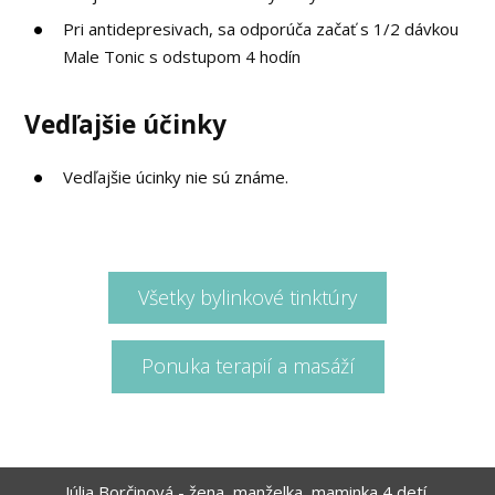
Pri antidepresivach, sa odporúča začať s 1/2 dávkou
Male Tonic s odstupom 4 hodín
Vedľajšie účinky
Vedľajšie úcinky nie sú známe.
Všetky bylinkové tinktúry
Ponuka terapií a masáží
Júlia Borčinová - žena, manželka, maminka 4 detí,