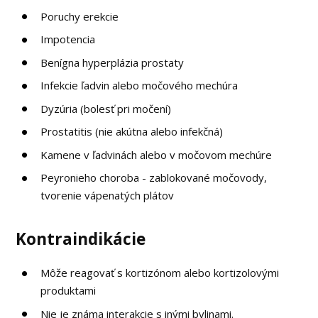
Poruchy erekcie
Impotencia
Benígna hyperplázia prostaty
Infekcie ľadvin alebo močového mechúra
Dyzúria (bolesť pri močení)
Prostatitis (nie akútna alebo infekčná)
Kamene v ľadvinách alebo v močovom mechúre
Peyronieho choroba - zablokované močovody,
tvorenie vápenatých plátov
Kontraindikácie
Môže reagovať s kortizónom alebo kortizolovými
produktami
Nie je známa interakcie s inými bylinami.