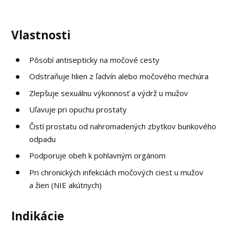
Vlastnosti
Pôsobí antisepticky na močové cesty
Odstraňuje hlien z ľadvín alebo močového mechúra
Zlepšuje sexuálnu výkonnosť a výdrž u mužov
Uľavuje pri opuchu prostaty
Čistí prostatu od nahromadených zbytkov bunkového
odpadu
Podporuje obeh k pohlavným orgánom
Pri chronických infekciách močových ciest u mužov
a žien (NIE akútnych)
Indikácie